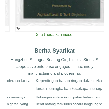
Sijil
Sila tinggalkan mesej
Berita Syarikat
Hangzhou Shengda Bearing Co., Ltd. is a Sino-US
cooperative enterprise engaged in machinery
manufacturing and processing.
ar
Kepentingan bahan ringan dalam reka bentuk rod tali
Pen
lurus: meningkatkan kecekapan tenaga dan fleksibiliti
Pem
Hubungan antara ketumpatan bahan dan tarik berat badan
Peny
Berat batang tarik lurus secara langsung terjejas oleh
peng