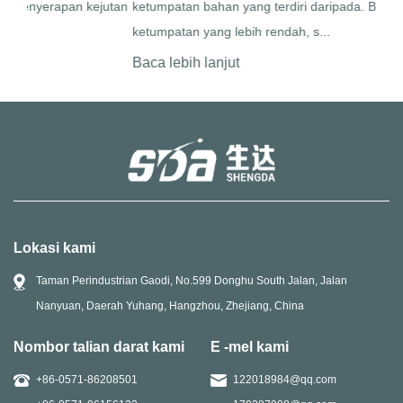
utan
ketumpatan bahan yang terdiri daripada. Bahan dengan
yang
ketumpatan yang lebih rendah, s...
meny
Baca lebih lanjut
Baca
Lokasi kami
Taman Perindustrian Gaodi, No.599 Donghu South Jalan, Jalan
Nanyuan, Daerah Yuhang, Hangzhou, Zhejiang, China
Nombor talian darat kami
E -mel kami
+86-0571-86208501
122018984@qq.com