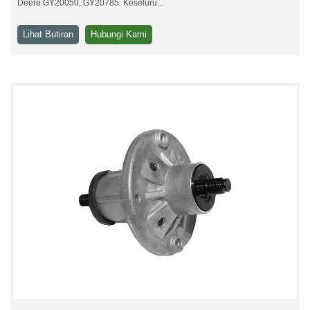
Deere GY20050, GY20785. Keseluru...
Lihat Butiran
Hubungi Kami