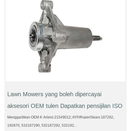
Lawn Mowers yang boleh dipercayai
aksesori OEM tulen Dapatkan pensijilan ISO
Menggantikan OEM #: Ariens 21549012; AYP/Roper/Sears 187292,
192870, 532187290, 532187292, 532192...