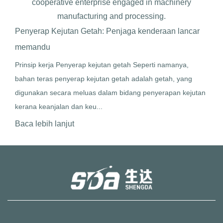
cooperative enterprise engaged in machinery
manufacturing and processing.
an Getah: Penjaga kenderaan lancar
Kepentingan bahan ringa
lurus: meningkatkan kece
yerap kejutan getah Seperti namanya,
Hubungan antara ketumpata
erap kejutan getah adalah getah, yang
Berat batang tarik lurus se
 meluas dalam bidang penyerapan kejutan
ketumpatan bahan yang ter
dan keu...
ketumpatan yang lebih rend
t
Baca lebih lanjut